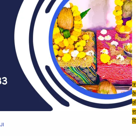
त्
के
क
स
वि
JI