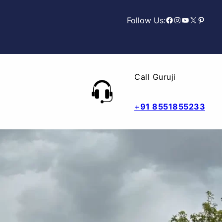
Facebook
Instagram
YouTube
X
Pinterest
Follow Us:
Call Guruji
+
91 8551855233