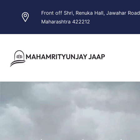
Skip
Front off Shri, Renuka Hall, Jawahar Road
to
Maharashtra 422212
content