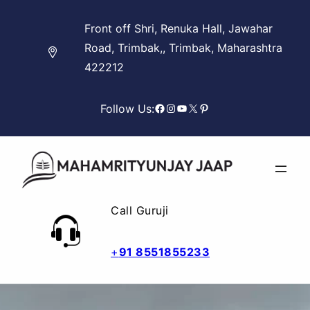
Skip
Front off Shri, Renuka Hall, Jawahar
to
Road, Trimbak,, Trimbak, Maharashtra
content
422212
Facebook
Instagram
YouTube
X
Pinterest
Follow Us:
Call Guruji
+
91 8551855233