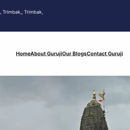
, Trimbak,, Trimbak,
Home
About Guruji
Our Blogs
Contact Guruji