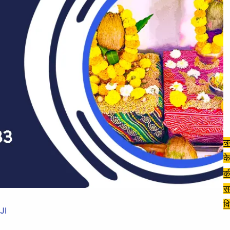
त्
के
क
स
वि
JI