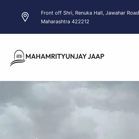
Skip
Front off Shri, Renuka Hall, Jawahar Road
to
Maharashtra 422212
content