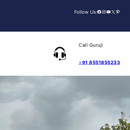
Facebook
Instagram
YouTube
X
Pinterest
Follow Us:
Call Guruji
+
91 8551855233