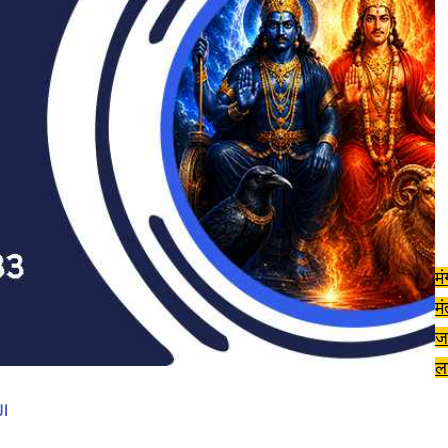
म
म
ज
ल
I