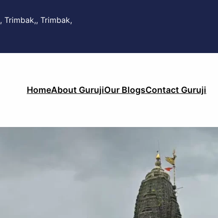
, Trimbak,, Trimbak,
Home
About Guruji
Our Blogs
Contact Guruji