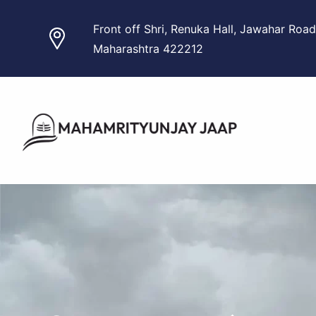
Skip
Front off Shri, Renuka Hall, Jawahar Road
to
Maharashtra 422212
content