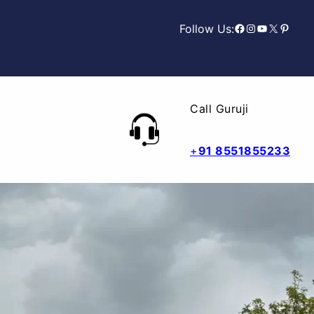
Facebook
Instagram
YouTube
X
Pinterest
Follow Us:
Call Guruji
+
91 8551855233